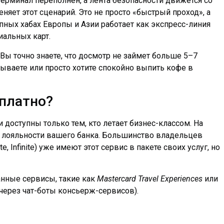
 терминал переполнен, а лента безопасности движется со
няет этот сценарий. Это не просто «быстрый проход», а
пных хабах Европы и Азии работает как экспресс-линия
иальных карт.
Вы точно знаете, что досмотр не займет больше 5–7
дываете или просто хотите спокойно выпить кофе в
сплатно?
 доступны только тем, кто летает бизнес-классом. На
х лояльности вашего банка. Большинство владельцев
e, Infinite) уже имеют этот сервис в пакете своих услуг, но
анные сервисы, такие как
Mastercard Travel Experiences
или
через чат-боты консьерж-сервисов).