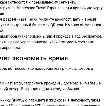
карта относится к премиальному сегменту.
ример, Mastercard Travel Experiences) и привяжите карту.
ии.
раздел «Fast Track», укажите аэропорт, дату и время.
ует электронный билет или QR-код. Именно он является
».
лимитирован (например, 2 или 4 прохода в год бесплатно).
пить прямо через приложение, и стоимость составит
т аэропорта.
очет экономить время
ов, вот несколько проверенных приемов, которые
а к Fast Track, старайтесь проходить досмотр в «мертвые
здний вечер. В середине дня очереди обычно
хнику (ноутбук, планшет) и жидкости в легкодоступном
ах с 3D-сканерами (CT scanners) технику даже не нужно