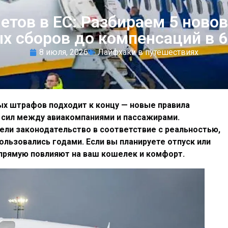
етов в ЕС: Разбираем 5 новов
х сборов до компенсаций в 6
8 июля, 2026
Лайфхаки в путешествиях
ых штрафов подходит к концу — новые правила
 сил между авиакомпаниями и пассажирами.
ели законодательство в соответствие с реальностью,
ользовались годами. Если вы планируете отпуск или
апрямую повлияют на ваш кошелек и комфорт.